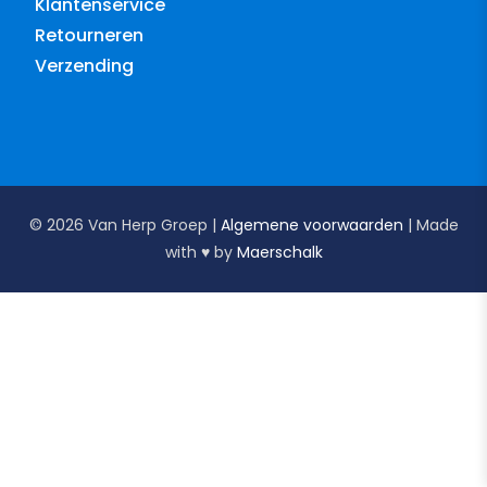
Klantenservice
Retourneren
Verzending
© 2026 Van Herp Groep |
Algemene voorwaarden
| Made
with ♥︎ by
Maerschalk