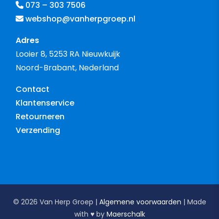
073 – 303 7506
webshop@vanherpgroep.nl
Adres
Looier 8, 5253 RA Nieuwkuijk
Noord-Brabant, Nederland
Contact
Klantenservice
Retourneren
Verzending
© 2026 Van Herp Groep |
Algemene voorwaarden
| Made
with ♥︎ by
Maerschalk