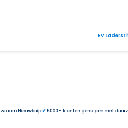
EV Laders
T
wroom Nieuwkuijk
5000+ klanten geholpen met duur