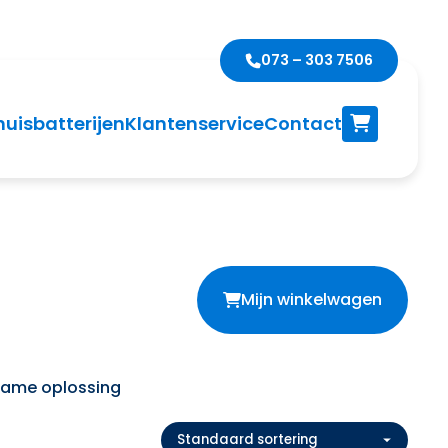
073 – 303 7506
huisbatterijen
Klantenservice
Contact
Mijn winkelwagen
zame oplossing