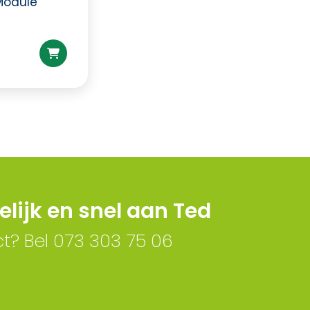
Module
lijk en snel aan Ted
ct? Bel 073 303 75 06