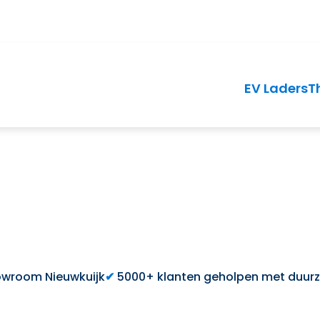
EV Laders
T
wroom Nieuwkuijk
5000+ klanten geholpen met duur