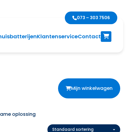
073 – 303 7506
huisbatterijen
Klantenservice
Contact
Mijn winkelwagen
zame oplossing