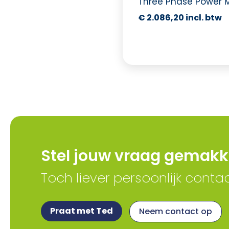
Three Phase Power 
€
2.086,20
Stel jouw vraag gemakke
Toch liever persoonlijk conta
Praat met Ted
Neem contact op