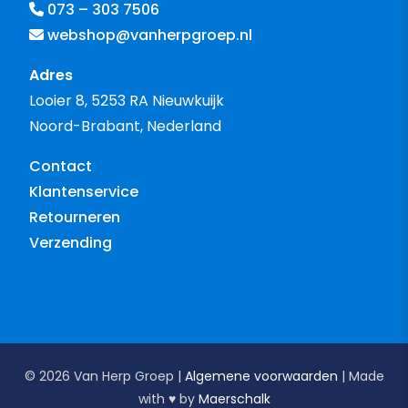
073 – 303 7506
webshop@vanherpgroep.nl
Adres
Looier 8, 5253 RA Nieuwkuijk
Noord-Brabant, Nederland
Contact
Klantenservice
Retourneren
Verzending
© 2026 Van Herp Groep |
Algemene voorwaarden
| Made
with ♥︎ by
Maerschalk